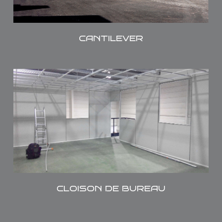
CANTILEVER
Nous prenons en charge vos projets de
cloisons amovibles. Nos cloisons sont
fabriquées en France et s’adaptent à toutes
les typologies d’aménagement d’espaces de
travail et d’implantations de bureaux en
intérieur.
CLOISON DE BUREAU