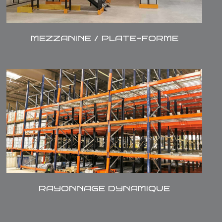
MEZZANINE / PLATE-FORME
Système de stockage sur lequel ont été
adapté des convoyeurs, permettant une
descente gravitaire des colis ou des
palettes. Adapté à l'activité de préparation
de commandes (drive, e-commerce, etc...) et
à la création de stocks tampons en zone de
fabrication.
RAYONNAGE DYNAMIQUE