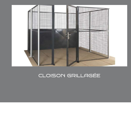
Notre solution modulaire et flexible permet
de réaliser rapidement et économiquement
des zones sécurisées ou de délimiter les
espaces.
CLOISON GRILLAGÉE