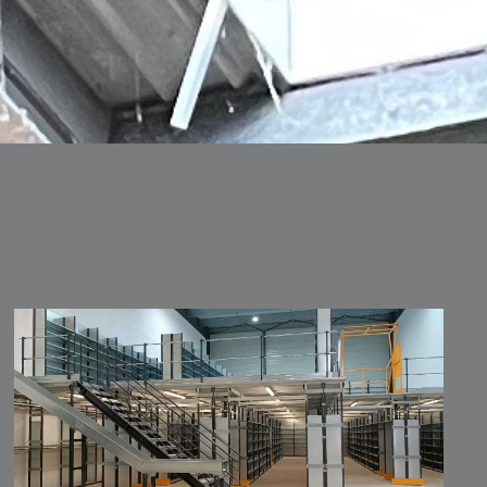
Mezzanines et Plateformes Industrielles
neuves ou d'occasion. Notre solution de
plateforme (mezzanine) est une solution
économique permettant de démultiplier vos
metres carrés de stockage en optimisant la
hauteur de vos bâtiments.