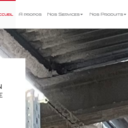
cueil
A propos
Nos Services
Nos Produits
N
E