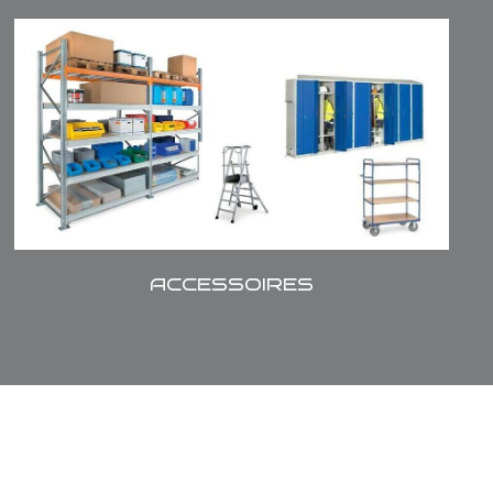
Plateaux fils, Plateaux bois, Caillebotis,
Séparateurs, Sabots de protection, Bacs
plastiques, Palracks, Vestiaires, Chariots de
manutention, Escabeaux, etc...
ACCESSOIRES