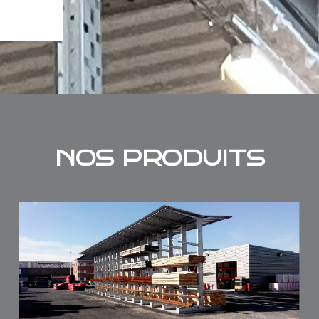
NOS PRODUITS
Tous types de racks et rayonnages
Cantilever neufs ou d'occasion. Rayonnage
Cantilever lourd : Cette gamme permet le
stockage de charges longues et lourdes
(tubes, profilés, panneaux…) jusqu’à plus de
1.000 kg par bras sur 2m de profondeur.