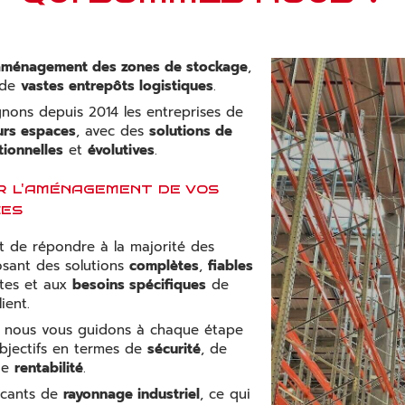
aménagement des zones de stockage
,
 de
vastes entrepôts logistiques
.
nons depuis 2014 les entreprises de
urs espaces
, avec des
solutions de
tionnelles
et
évolutives
.
r l'aménagement de vos
ces
 de répondre à la majorité des
sant des solutions
complètes
,
fiables
ntes et aux
besoins spécifiques
de
ient.
, nous vous guidons à chaque étape
bjectifs en termes de
sécurité
, de
de
rentabilité
.
ricants de
rayonnage industriel
, ce qui