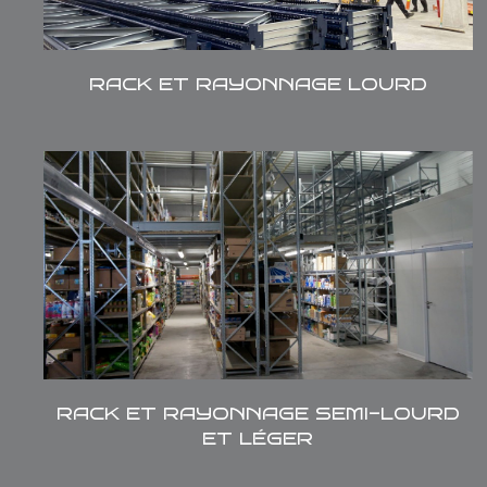
RACK ET RAYONNAGE LOURD
Les rayonnages semi-lourds RAYSER sont
Destinés aux charges moyennes et
volumineuses. Notre rayonnage polyvalent
offre en plus de l’avantage de son coût
économique la possibilité de recevoir un
grand choix d’accessoires.
RACK ET RAYONNAGE SEMI-LOURD
ET LÉGER